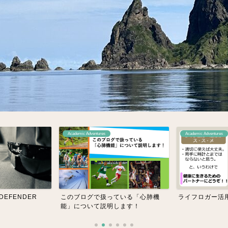
mic Adventures
Academic Adventures
A
ブログで扱っている「心肺機
ライフロガー活用のススメ！
H
について説明します！
し