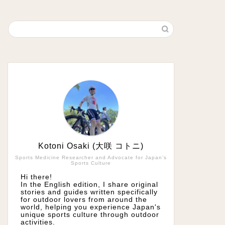
Kotoni Osaki (大咲 コトニ)
Sports Medicine Researcher and Advocate for Japan’s
Sports Culture
Hi there!
In the English edition, I share original
stories and guides written specifically
for outdoor lovers from around the
world, helping you experience Japan's
unique sports culture through outdoor
activities.