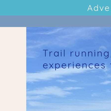
Adve
Trail running
experiences 