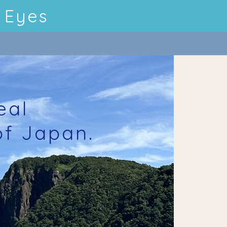
 Eyes
eal
of Japan.