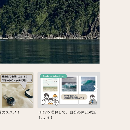
cademic Adventures
Academic Adventures
RVを理解して、自分の体と対話
トレーニング記録 #1: 第3回奥武蔵
よう！
ロングトレイルレー...