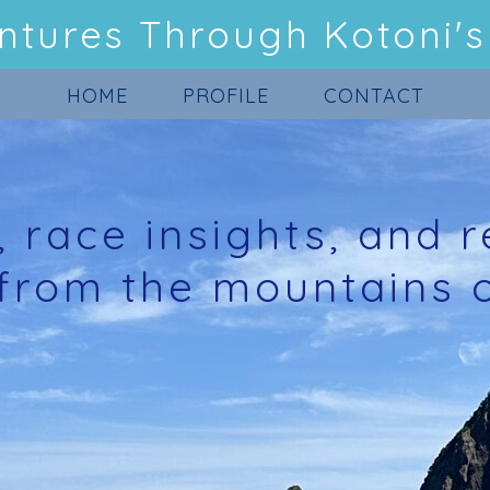
ntures Through Kotoni's
HOME
PROFILE
CONTACT
, race insights, and r
from the mountains 