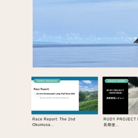
dventures
General Updates
Acade
eport: The 2nd
RUDY PROJECT DEFENDER
この
a...
長期使...
能」